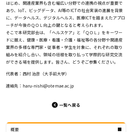
はじめ、関連産業界も含む幅広い分野での連携の視点が重要で
あり、IoT、ビッグデータ、AI等のICTの社会実装の進展を背景
に、データヘルス、デジタルヘルス、医療ICTを踏まえたアプロ
ーチが今後のＱＯＬ向上の鍵となると考えられます。
そこで本研究部会は、「ヘルスケア」と「ＱＯＬ」をキーワー
ドに据え、健康・医療・看護・介護・福祉等の各分野や関連産
業界の多様な専門家・従事者・学生を対象に、それぞれの取り
組みを紹介し合い、領域の垣根を取り払って学際的な研究交流
ができる場を提供します。皆さん、どうぞご参集ください。
代表者：西村 治彦（大手前大学）
連絡先：haru-nishi@otemae.ac.jp
一覧へ戻る
概要