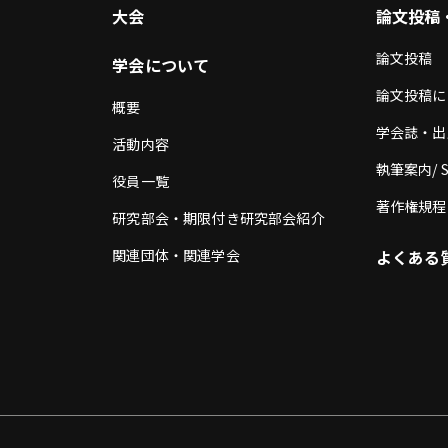
大会
論文投稿
論文投稿
学会について
論文投稿に
概要
学会誌・出
活動内容
執筆案内/ Su
役員一覧
著作権規程
研究部会・期限付き研究部会紹介
関連団体・関連学会
よくある